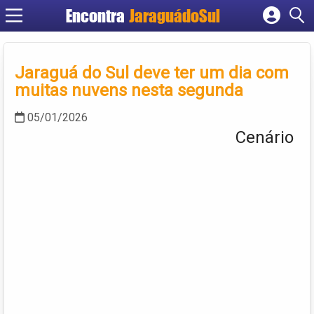
Encontra
JaraguádoSul
Cadastrar empresa
Fazer login
Jaraguá do Sul deve ter um dia com
Criar conta
muitas nuvens nesta segunda
05/01/2026
Cenário