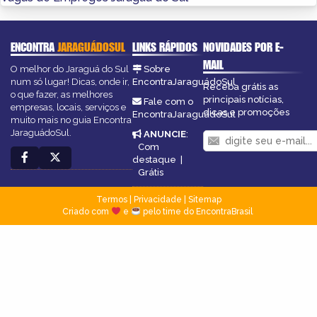
ENCONTRA
JARAGUÁDOSUL
LINKS RÁPIDOS
NOVIDADES POR E-
MAIL
O melhor do Jaraguá do Sul
Sobre
num só lugar! Dicas, onde ir,
EncontraJaraguádoSul
Receba grátis as
o que fazer, as melhores
principais notícias,
Fale com o
empresas, locais, serviços e
dicas e promoções
EncontraJaraguádoSul
muito mais no guia Encontra
JaraguádoSul.
ANUNCIE
:
Com
destaque
|
Grátis
Termos
|
Privacidade
|
Sitemap
Criado com
e
pelo time do EncontraBrasil