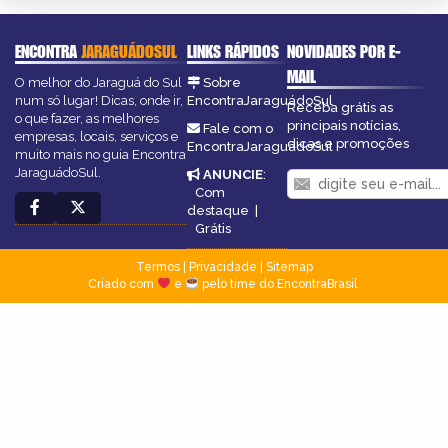
ENCONTRA
JARAGUÁDOSUL
LINKS RÁPIDOS
NOVIDADES POR E-
MAIL
O melhor do Jaraguá do Sul
Sobre
num só lugar! Dicas, onde ir,
EncontraJaraguádoSul
Receba grátis as
o que fazer, as melhores
principais notícias,
Fale com o
empresas, locais, serviços e
dicas e promoções
EncontraJaraguádoSul
muito mais no guia Encontra
JaraguádoSul.
ANUNCIE
:
Com
destaque
|
Grátis
Termos
|
Privacidade
|
Sitemap
Criado com
e
pelo time do EncontraBrasil