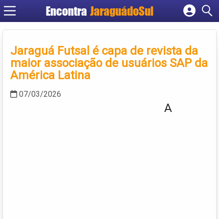
Encontra
JaraguádoSul
Cadastrar empresa
Fazer login
Jaraguá Futsal é capa de revista da
Criar conta
maior associação de usuários SAP da
América Latina
07/03/2026
A