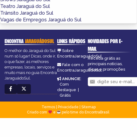
Teatro Jaraguá do Sul
Trânsito Jaraguá do Sul
Vagas de Empregos Jaraguá do Sul
ENCONTRA
JARAGUÁDOSUL
LINKS RÁPIDOS
NOVIDADES POR E-
MAIL
O melhor do Jaraguá do Sul
Sobre
num só lugar! Dicas, onde ir,
EncontraJaraguádoSul
Receba grátis as
o que fazer, as melhores
principais notícias,
Fale com o
empresas, locais, serviços e
dicas e promoções
EncontraJaraguádoSul
muito mais no guia Encontra
JaraguádoSul.
ANUNCIE
:
Com
destaque
|
Grátis
Termos
|
Privacidade
|
Sitemap
Criado com
e
pelo time do EncontraBrasil