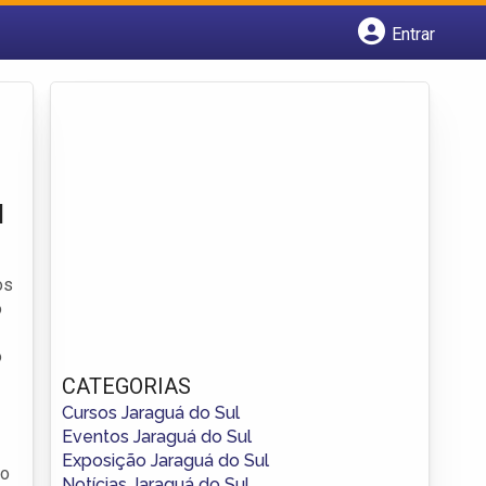
Entrar
Cadastrar empresa
Fazer login
Criar conta
l
os
o
o
CATEGORIAS
Cursos Jaraguá do Sul
Eventos Jaraguá do Sul
Exposição Jaraguá do Sul
no
Notícias Jaraguá do Sul