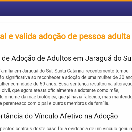
al e valida adoção de pessoa adulta
 de Adoção de Adultos em Jaraguá do Su
Família em Jaraguá do Sul, Santa Catarina, recentemente tomou
o significativa ao reconhecer a adoção de uma mulher de 30 an
lher com idade de 59 anos. Essa sentença resultou na alteraçã
o civil, que agora atesta oficialmente a adotante como mãe,
do o nome da mãe biológica, que já havia falecido, mas mantend
e parentesco com o pai e outros membros da família.
rtância do Vínculo Afetivo na Adoção
ectos centrais deste caso foi a evidência de um vínculo genuí