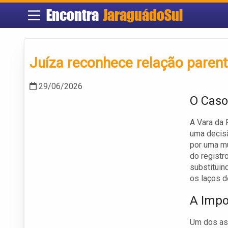
Encontra
JaraguádoSul
Juíza reconhece relação parent
29/06/2026
O Caso
A Vara da 
uma decisã
por uma mu
do registr
substituin
os laços d
A Impo
Um dos asp