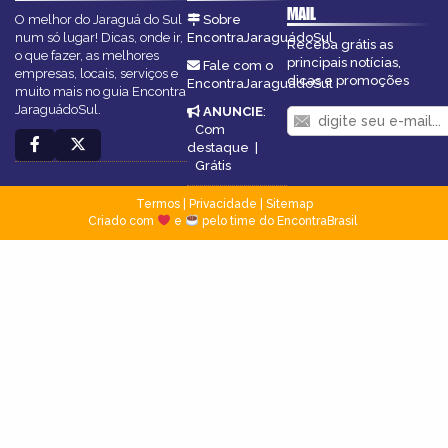
MAIL
O melhor do Jaraguá do Sul
Sobre
num só lugar! Dicas, onde ir,
EncontraJaraguádoSul
Receba grátis as
o que fazer, as melhores
principais notícias,
Fale com o
empresas, locais, serviços e
dicas e promoções
EncontraJaraguádoSul
muito mais no guia Encontra
JaraguádoSul.
ANUNCIE
:
Com
destaque
|
Grátis
Termos
|
Privacidade
|
Sitemap
Criado com
e
pelo time do EncontraBrasil