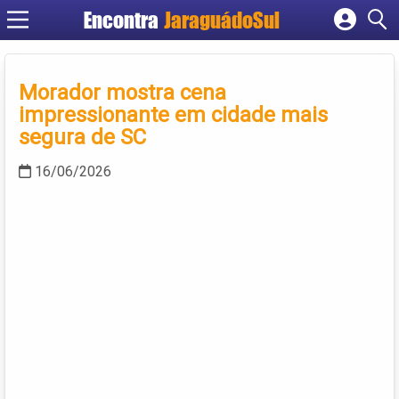
Encontra
JaraguádoSul
Cadastrar empresa
Fazer login
Morador mostra cena
Criar conta
impressionante em cidade mais
segura de SC
16/06/2026