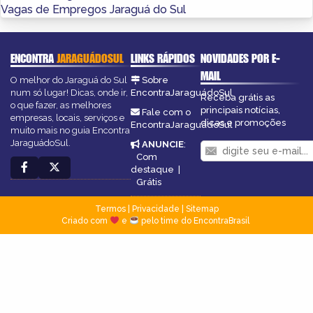
Vagas de Empregos Jaraguá do Sul
ENCONTRA
JARAGUÁDOSUL
LINKS RÁPIDOS
NOVIDADES POR E-
MAIL
O melhor do Jaraguá do Sul
Sobre
num só lugar! Dicas, onde ir,
EncontraJaraguádoSul
Receba grátis as
o que fazer, as melhores
principais notícias,
Fale com o
empresas, locais, serviços e
dicas e promoções
EncontraJaraguádoSul
muito mais no guia Encontra
JaraguádoSul.
ANUNCIE
:
Com
destaque
|
Grátis
Termos
|
Privacidade
|
Sitemap
Criado com
e
pelo time do EncontraBrasil