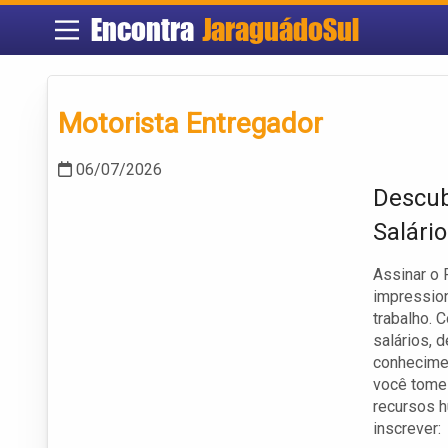
Encontra
JaraguádoSul
Motorista Entregador
06/07/2026
Descub
Salário
Assinar o 
impressio
trabalho. 
salários, 
conhecime
você tome 
recursos h
inscrever: