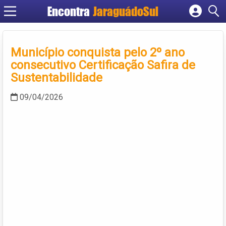
Encontra
JaraguádoSul
Cadastrar empresa
Fazer login
Município conquista pelo 2º ano
Criar conta
consecutivo Certificação Safira de
Sustentabilidade
09/04/2026