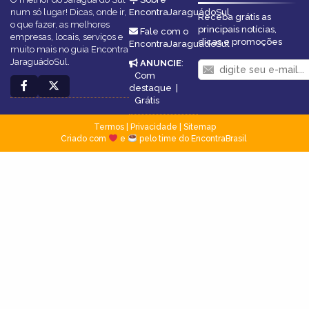
num só lugar! Dicas, onde ir,
EncontraJaraguádoSul
Receba grátis as
o que fazer, as melhores
principais notícias,
Fale com o
empresas, locais, serviços e
dicas e promoções
EncontraJaraguádoSul
muito mais no guia Encontra
JaraguádoSul.
ANUNCIE
:
Com
destaque
|
Grátis
Termos
|
Privacidade
|
Sitemap
Criado com
e
pelo time do EncontraBrasil