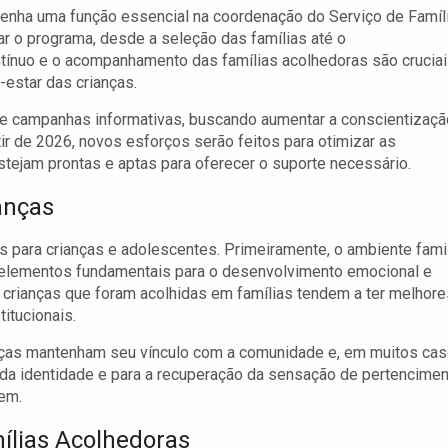
penha uma função essencial na coordenação do Serviço de Famíl
ar o programa, desde a seleção das famílias até o
tínuo e o acompanhamento das famílias acolhedoras são crucia
estar das crianças.
e campanhas informativas, buscando aumentar a conscientizaçã
rtir de 2026, novos esforços serão feitos para otimizar as
stejam prontas e aptas para oferecer o suporte necessário.
anças
 para crianças e adolescentes. Primeiramente, o ambiente famil
a, elementos fundamentais para o desenvolvimento emocional e
crianças que foram acolhidas em famílias tendem a ter melhore
itucionais.
anças mantenham seu vínculo com a comunidade e, em muitos cas
o da identidade e para a recuperação da sensação de pertencimen
rem.
ílias Acolhedoras