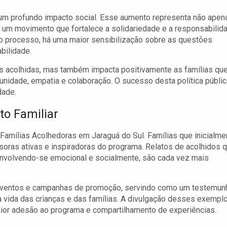
um profundo impacto social. Esse aumento representa não apen
um movimento que fortalece a solidariedade e a responsabilid
o processo, há uma maior sensibilização sobre as questões
bilidade.
as acolhidas, mas também impacta positivamente as famílias qu
idade, empatia e colaboração. O sucesso desta política públic
dade.
o Familiar
amílias Acolhedoras em Jaraguá do Sul. Famílias que inicialme
soras ativas e inspiradoras do programa. Relatos de acolhidos 
envolvendo-se emocional e socialmente, são cada vez mais
eventos e campanhas de promoção, servindo como um testemun
a vida das crianças e das famílias. A divulgação desses exempl
ior adesão ao programa e compartilhamento de experiências.