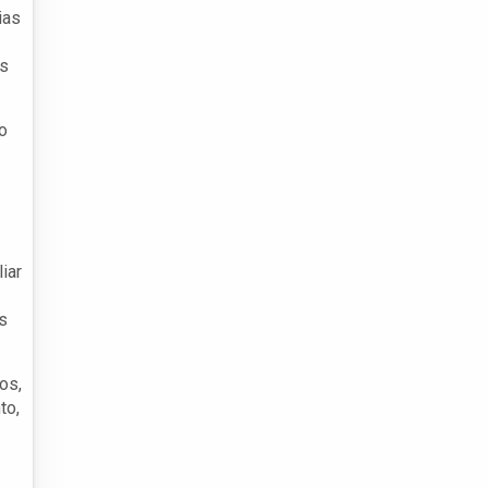
ias
is
o
iar
s
os,
to,