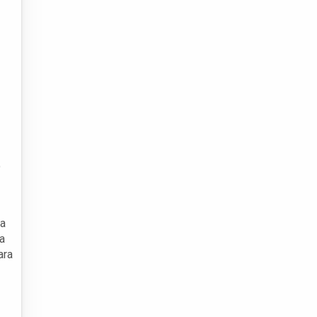
o
ra
a
ara