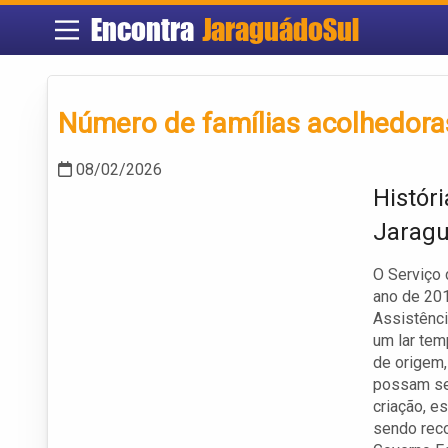
Encontra
JaraguádoSul
Número de famílias acolhedora
08/02/2026
Histór
Jaragu
O Serviço 
ano de 201
Assistênci
um lar tem
de origem,
possam se
criação, e
sendo reco