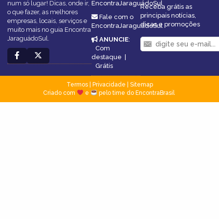
num só lugar! Dicas, onde ir,
EncontraJaraguádoSul
Receba grátis as
o que fazer, as melhores
principais notícias,
Fale com o
empresas, locais, serviços e
dicas e promoções
EncontraJaraguádoSul
muito mais no guia Encontra
JaraguádoSul.
ANUNCIE
:
Com
destaque
|
Grátis
Termos
|
Privacidade
|
Sitemap
Criado com
e
pelo time do EncontraBrasil