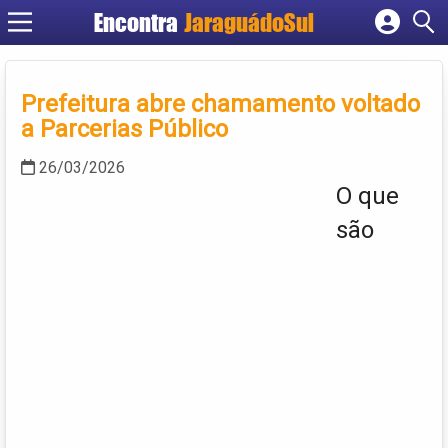
Encontra
JaraguádoSul
Cadastrar empresa
Fazer login
Prefeitura abre chamamento voltado
Criar conta
a Parcerias Público
26/03/2026
O que
são