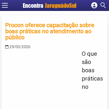
Encontra
JaraguádoSul
Cadastrar empresa
Fazer login
Procon oferece capacitação sobre
Criar conta
boas práticas no atendimento ao
público
29/03/2026
O que
são
boas
práticas
no