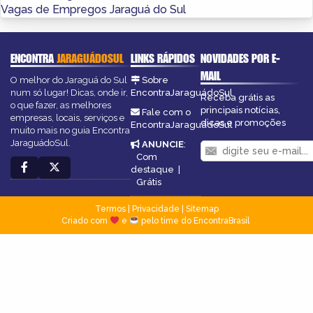
Vagas de Empregos Jaraguá do Sul
ENCONTRA
JARAGUÁDOSUL
LINKS RÁPIDOS
NOVIDADES POR E-
MAIL
O melhor do Jaraguá do Sul
Sobre
num só lugar! Dicas, onde ir,
EncontraJaraguádoSul
Receba grátis as
o que fazer, as melhores
principais notícias,
Fale com o
empresas, locais, serviços e
dicas e promoções
EncontraJaraguádoSul
muito mais no guia Encontra
JaraguádoSul.
ANUNCIE
:
Com
destaque
|
Grátis
Termos
|
Privacidade
|
Sitemap
Criado com
e
pelo time do EncontraBrasil