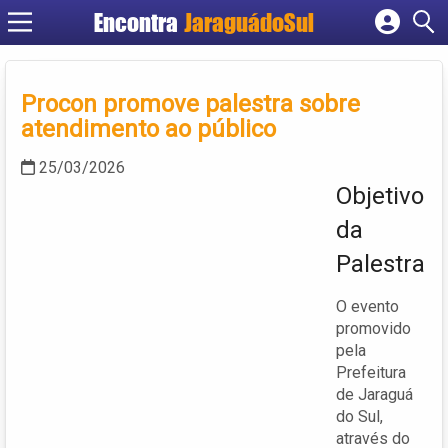
Encontra
JaraguádoSul
Cadastrar empresa
Fazer login
Procon promove palestra sobre
Criar conta
atendimento ao público
25/03/2026
Objetivo
da
Palestra
O evento
promovido
pela
Prefeitura
de Jaraguá
do Sul,
através do