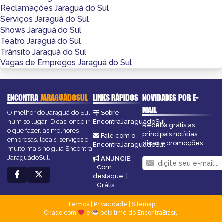
Reclamações Jaraguá do Sul
Serviços Jaraguá do Sul
Shows Jaraguá do Sul
Teatro Jaraguá do Sul
Trânsito Jaraguá do Sul
Vagas de Empregos Jaraguá do Sul
ENCONTRA
JARAGUÁDOSUL
LINKS RÁPIDOS
NOVIDADES POR E-
MAIL
O melhor do Jaraguá do Sul
Sobre
num só lugar! Dicas, onde ir,
EncontraJaraguádoSul
Receba grátis as
o que fazer, as melhores
principais notícias,
Fale com o
empresas, locais, serviços e
dicas e promoções
EncontraJaraguádoSul
muito mais no guia Encontra
JaraguádoSul.
ANUNCIE
:
Com
destaque
|
Grátis
Termos
|
Privacidade
|
Sitemap
Criado com
e
pelo time do EncontraBrasil