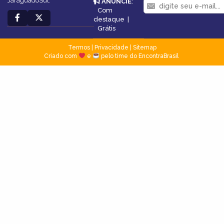
JaraguádoSul.
ANUNCIE
:
Com
destaque
|
Grátis
Termos
|
Privacidade
|
Sitemap
Criado com
e
pelo time do EncontraBrasil