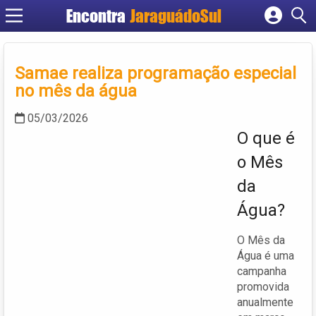
Encontra
JaraguádoSul
Cadastrar empresa
Fazer login
Samae realiza programação especial
Criar conta
no mês da água
05/03/2026
O que é
o Mês
da
Água?
O Mês da
Água é uma
campanha
promovida
anualmente