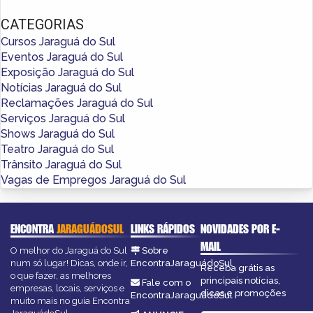
CATEGORIAS
Cursos Jaraguá do Sul
Eventos Jaraguá do Sul
Exposição Jaraguá do Sul
Notícias Jaraguá do Sul
Reclamações Jaraguá do Sul
Serviços Jaraguá do Sul
Shows Jaraguá do Sul
Teatro Jaraguá do Sul
Trânsito Jaraguá do Sul
Vagas de Empregos Jaraguá do Sul
ENCONTRA
JARAGUÁDOSUL
LINKS RÁPIDOS
NOVIDADES POR E-
MAIL
O melhor do Jaraguá do Sul
Sobre
num só lugar! Dicas, onde ir,
EncontraJaraguádoSul
Receba grátis as
o que fazer, as melhores
principais notícias,
Fale com o
empresas, locais, serviços e
dicas e promoções
EncontraJaraguádoSul
muito mais no guia Encontra