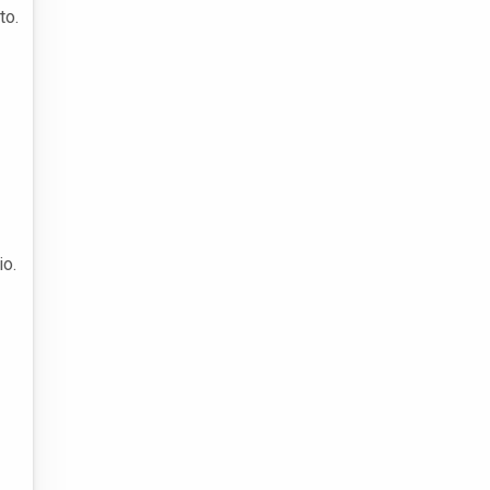
to.
io.