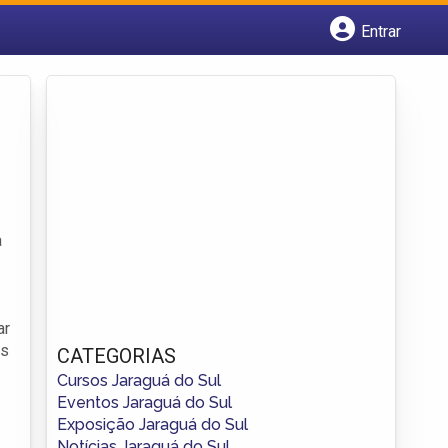
Entrar
Cadastrar empresa
Fazer login
Criar conta
a
ar
os
CATEGORIAS
Cursos Jaraguá do Sul
Eventos Jaraguá do Sul
Exposição Jaraguá do Sul
Notícias Jaraguá do Sul