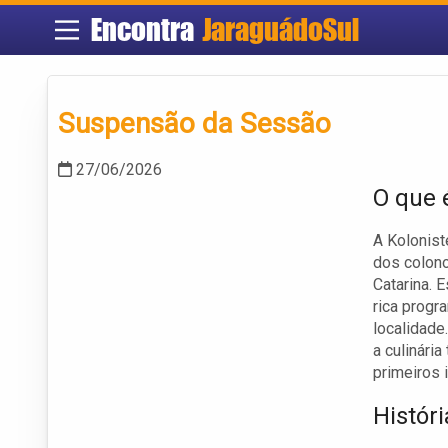
Encontra
JaraguádoSul
Suspensão da Sessão
27/06/2026
O que 
A Koloniste
dos colono
Catarina. 
rica progr
localidade
a culinári
primeiros 
Histór