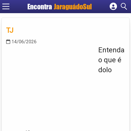
Encontra
JaraguádoSul
Cadastrar empresa
Fazer login
TJ
Criar conta
14/06/2026
Entenda
o que é
dolo