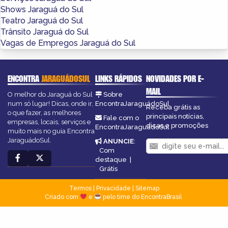
Shows Jaraguá do Sul
Teatro Jaraguá do Sul
Trânsito Jaraguá do Sul
Vagas de Empregos Jaraguá do Sul
ENCONTRA
JARAGUÁDOSUL
LINKS RÁPIDOS
NOVIDADES POR E-
MAIL
O melhor do Jaraguá do Sul
Sobre
num só lugar! Dicas, onde ir,
EncontraJaraguádoSul
Receba grátis as
o que fazer, as melhores
principais notícias,
Fale com o
empresas, locais, serviços e
dicas e promoções
EncontraJaraguádoSul
muito mais no guia Encontra
JaraguádoSul.
ANUNCIE
:
Com
destaque
|
Grátis
Termos
|
Privacidade
|
Sitemap
Criado com
e
pelo time do EncontraBrasil