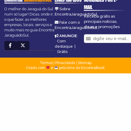
MAIL
O melhor do Jaraguá do Sul
Sobre
num só lugar! Dicas, onde ir,
EncontraJaraguádoSul
Receba grátis as
o que fazer, as melhores
principais notícias,
Fale com o
empresas, locais, serviços e
dicas e promoções
EncontraJaraguádoSul
muito mais no guia Encontra
JaraguádoSul.
ANUNCIE
:
Com
destaque
|
Grátis
Termos
|
Privacidade
|
Sitemap
Criado com
e
pelo time do EncontraBrasil