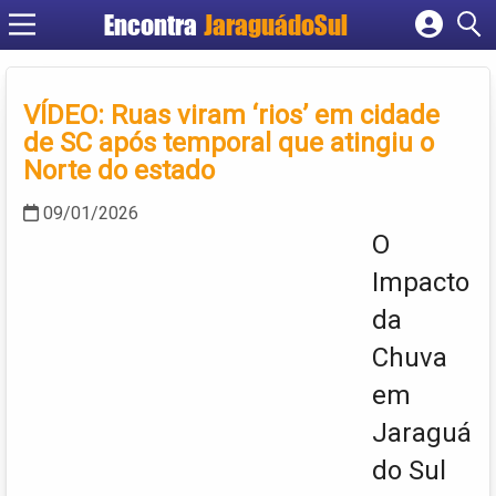
Encontra
JaraguádoSul
Cadastrar empresa
Fazer login
VÍDEO: Ruas viram ‘rios’ em cidade
Criar conta
de SC após temporal que atingiu o
Norte do estado
09/01/2026
O
Impacto
da
Chuva
em
Jaraguá
do Sul