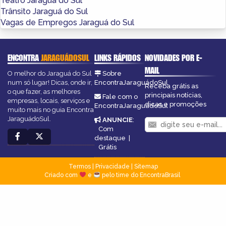
Teatro Jaraguá do Sul
Trânsito Jaraguá do Sul
Vagas de Empregos Jaraguá do Sul
ENCONTRA
JARAGUÁDOSUL
LINKS RÁPIDOS
NOVIDADES POR E-
MAIL
O melhor do Jaraguá do Sul
Sobre
num só lugar! Dicas, onde ir,
EncontraJaraguádoSul
Receba grátis as
o que fazer, as melhores
principais notícias,
Fale com o
empresas, locais, serviços e
dicas e promoções
EncontraJaraguádoSul
muito mais no guia Encontra
JaraguádoSul.
ANUNCIE
:
Com
destaque
|
Grátis
Termos
|
Privacidade
|
Sitemap
Criado com
e
pelo time do EncontraBrasil