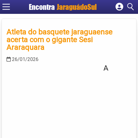
Encontra
JaraguádoSul
Cadastrar empresa
Fazer login
Atleta do basquete jaraguaense
Criar conta
acerta com o gigante Sesi
Araraquara
26/01/2026
A