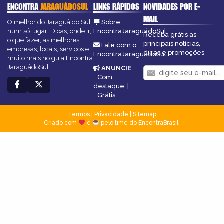
ENCONTRA
JARAGUÁDOSUL
LINKS RÁPIDOS
NOVIDADES POR E-
MAIL
O melhor do Jaraguá do Sul
Sobre
num só lugar! Dicas, onde ir,
EncontraJaraguádoSul
Receba grátis as
o que fazer, as melhores
principais notícias,
Fale com o
empresas, locais, serviços e
dicas e promoções
EncontraJaraguádoSul
muito mais no guia Encontra
JaraguádoSul.
ANUNCIE
:
Com
destaque
|
Grátis
Termos
|
Privacidade
|
Sitemap
Criado com
e
pelo time do EncontraBrasil