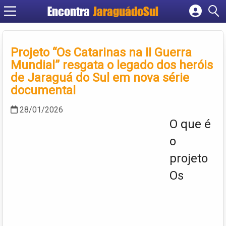
Encontra
JaraguádoSul
Cadastrar empresa
Fazer login
Projeto “Os Catarinas na II Guerra
Criar conta
Mundial” resgata o legado dos heróis
de Jaraguá do Sul em nova série
documental
28/01/2026
O que é
o
projeto
Os